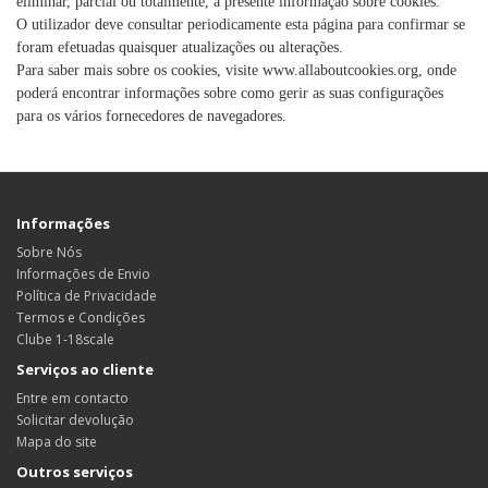
eliminar, parcial ou totalmente, a presente informação sobre cookies.
O utilizador deve consultar periodicamente esta página para confirmar se
foram efetuadas quaisquer atualizações ou alterações.
Para saber mais sobre os cookies, visite www.allaboutcookies.org, onde
poderá encontrar informações sobre como gerir as suas configurações
para os vários fornecedores de navegadores.
Informações
Sobre Nós
Informações de Envio
Política de Privacidade
Termos e Condições
Clube 1-18scale
Serviços ao cliente
Entre em contacto
Solicitar devolução
Mapa do site
Outros serviços