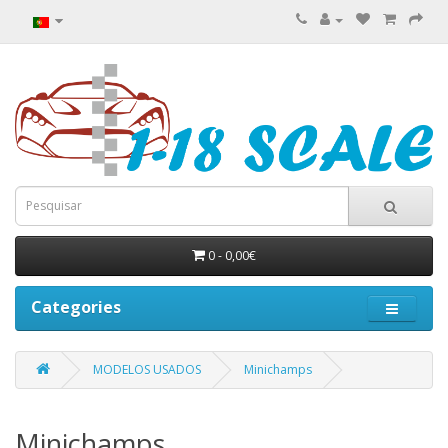
0 - 0,00€
Categories
MODELOS USADOS
Minichamps
Minichamps